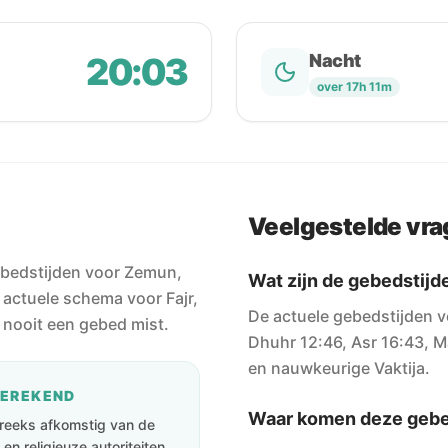
20:03
Nacht
over 17h 11m
Veelgestelde vr
ebedstijden voor Zemun,
Wat zijn de gebedstij
 actuele schema voor Fajr,
De actuele gebedstijden v
 nooit een gebed mist.
Dhuhr 12:46, Asr 16:43, Ma
en nauwkeurige Vaktija.
BEREKEND
Waar komen deze gebe
streeks afkomstig van de
en religieuze autoriteiten