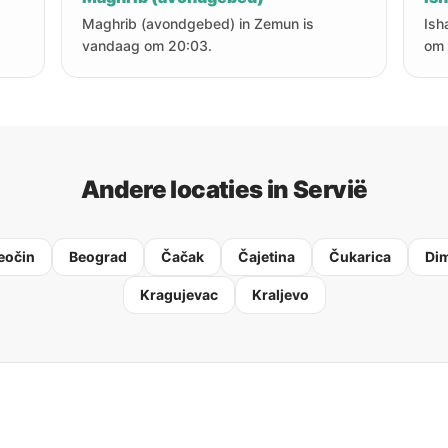
Maghrib (avondgebed) in Zemun is
Ish
vandaag om 20:03.
om 
Andere locaties in Servië
eočin
Beograd
Čačak
Čajetina
Čukarica
Dim
Kragujevac
Kraljevo