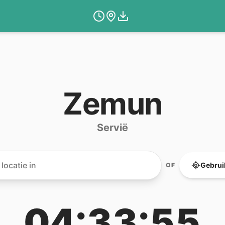
Zemun
Servië
Gebruik
OF
04:33:56