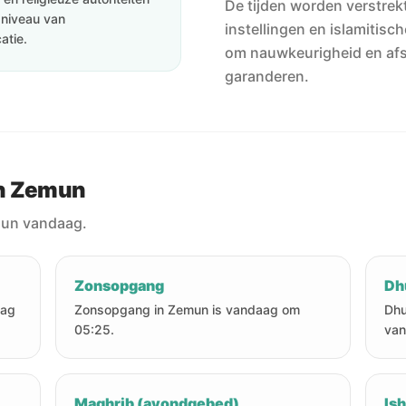
De tijden worden verstrekt
e niveau van
instellingen en islamitisc
atie.
om nauwkeurigheid en af
garanderen.
in Zemun
mun vandaag.
Zonsopgang
Dh
aag
Zonsopgang in Zemun is vandaag om
Dhu
05:25.
van
Maghrib (avondgebed)
Is