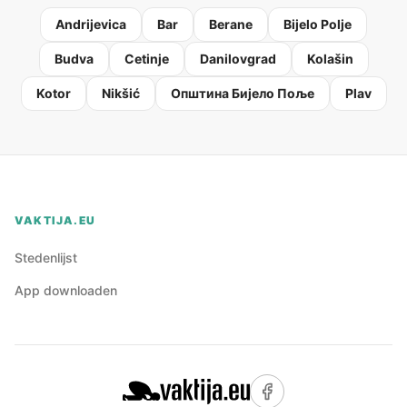
Andrijevica
Bar
Berane
Bijelo Polje
Budva
Cetinje
Danilovgrad
Kolašin
Kotor
Nikšić
Oпштина Бијело Поље
Plav
VAKTIJA.EU
Stedenlijst
App downloaden