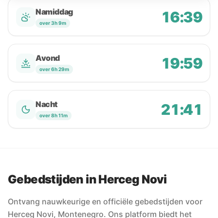
Namiddag
16:39
over 3h 9m
Avond
19:59
over 6h 29m
Nacht
21:41
over 8h 11m
Gebedstijden in Herceg Novi
Ontvang nauwkeurige en officiële gebedstijden voor
Herceg Novi, Montenegro. Ons platform biedt het