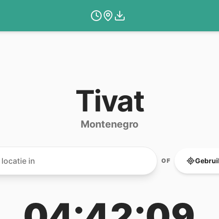
Tivat
Montenegro
Gebruik
OF
04:42:09