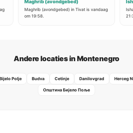
Maghrib (avondgebed)
Is
aag
Maghrib (avondgebed) in Tivat is vandaag
Ish
om 19:58.
21:
Andere locaties in Montenegro
Bijelo Polje
Budva
Cetinje
Danilovgrad
Herceg N
Oпштина Бијело Поље