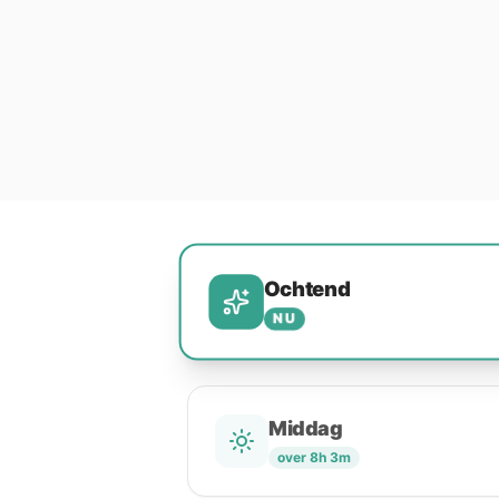
Ochtend
NU
Middag
over 8h 3m