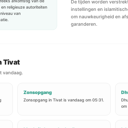
streeks afkomstig van de
De tijden worden verstrekt
en religieuze autoriteiten
instellingen en islamitisc
e niveau van
om nauwkeurigheid en af
atie.
garanderen.
 Tivat
at vandaag.
Zonsopgang
Dh
g
Zonsopgang in Tivat is vandaag om 05:31.
Dhu
om 