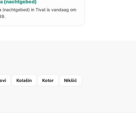
ha (nachtgebed)
a (nachtgebed) in Tivat is vandaag om
39.
ovi
Kolašin
Kotor
Nikšić