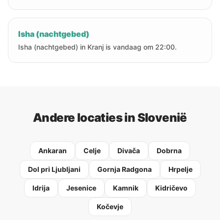
Isha (nachtgebed)
Isha (nachtgebed) in Kranj is vandaag om 22:00.
Andere locaties in Slovenië
Ankaran
Celje
Divača
Dobrna
Dol pri Ljubljani
Gornja Radgona
Hrpelje
Idrija
Jesenice
Kamnik
Kidričevo
Kočevje