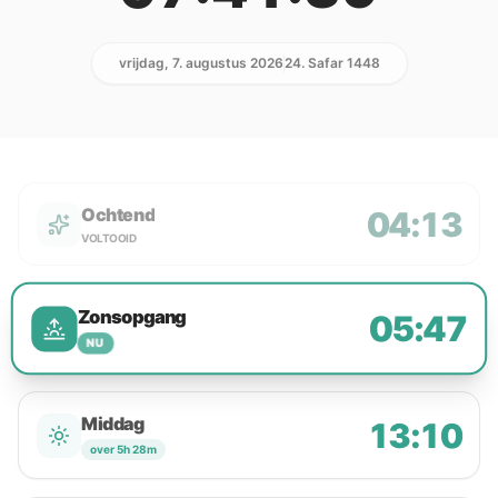
vrijdag, 7. augustus 2026
24. Safar 1448
Ochtend
04:13
VOLTOOID
Zonsopgang
05:47
NU
Middag
13:10
over 5h 28m