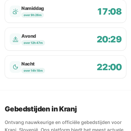
Namiddag
17:08
over 9h 26m
Avond
20:29
over 12h 47m
Nacht
22:00
over 14h 18m
Gebedstijden in Kranj
Ontvang nauwkeurige en officiële gebedstijden voor
Kranj, Slovenië. Ons platform biedt het meest actuele