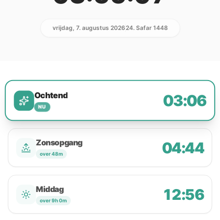
vrijdag, 7. augustus 2026
24. Safar 1448
Ochtend
03:06
NU
Zonsopgang
04:44
over 48m
Middag
12:56
over 9h 0m