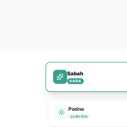
Sabah
SADA
Podne
za 8h 41m