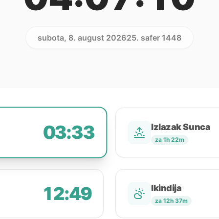
subota, 8. august 2026
25. safer 1448
03:33
Izlazak Sunca
za 1h 22m
12:49
Ikindija
za 12h 37m