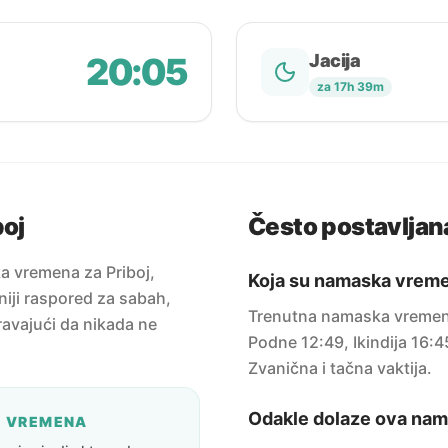
20:05
Jacija
za 17h 39m
oj
Često postavljana
a vremena za Priboj,
Koja su namaska vreme
niji raspored za sabah,
Trenutna namaska vremena
uravajući da nikada ne
Podne 12:49, Ikindija 16:4
Zvanična i tačna vaktija.
Odakle dolaze ova na
A VREMENA