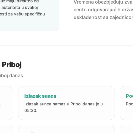
uzimaju direktno od
Vremena obezbjeđuju zvanič
 autoriteta u svakoj
centri odgovarajućih držav
nosti za vašu specifičnu
usklađenost sa zajednico
Priboj
iboj danas.
Izlazak sunca
Po
.
Izlazak sunca namaz u Priboj danas je u
Pod
05:30.