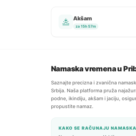
Akšam
za 15h 57m
Namaska vremena u Prib
Saznajte precizna i zvanična namask
Srbija. Naša platforma pruža najažur
podne, ikindiju, akšam i jaciju, osig
propustite namaz.
KAKO SE RAČUNAJU NAMASK