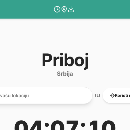
Priboj
Srbija
Koristi
ILI
04:07:10