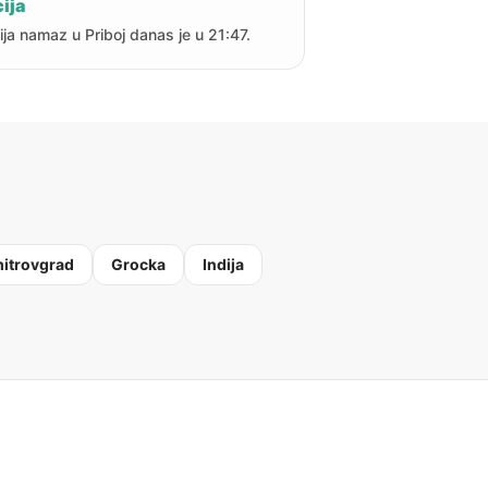
ija
ija namaz u Priboj danas je u 21:47.
itrovgrad
Grocka
Indija