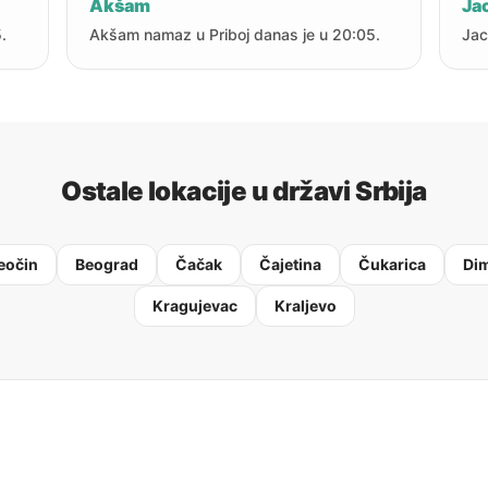
Akšam
Jac
.
Akšam namaz u Priboj danas je u 20:05.
Jac
Ostale lokacije u državi Srbija
eočin
Beograd
Čačak
Čajetina
Čukarica
Dim
Kragujevac
Kraljevo