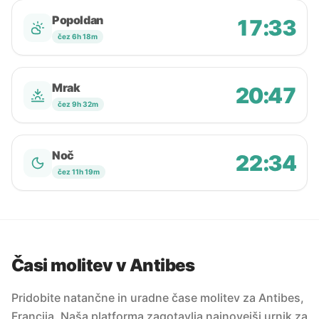
Popoldan
17:33
čez 6h 18m
Mrak
20:47
čez 9h 32m
Noč
22:34
čez 11h 19m
Časi molitev v Antibes
Pridobite natančne in uradne čase molitev za Antibes,
Francija. Naša platforma zagotavlja najnovejši urnik za