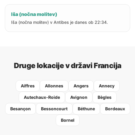
Iša (nočna molitev)
Iša (nočna molitev) v Antibes je danes ob 22:34.
Druge lokacije v državi Francija
Aiffres
Allonnes
Angers
Annecy
Autechaux-Roide
Avignon
Bègles
Besançon
Bessoncourt
Béthune
Bordeaux
Bornel