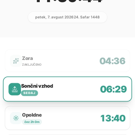
petek, 7. avgust 2026
24. Safar 1448
Zora
04:36
ZAKLJUČENO
Sončni vzhod
06:29
SEDAJ
Opoldne
13:40
čez 2h 0m