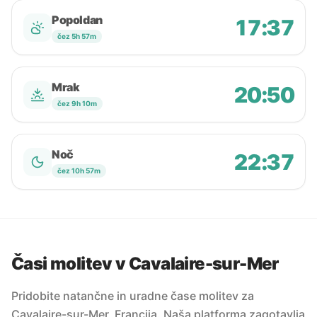
Popoldan
17:37
čez 5h 57m
Mrak
20:50
čez 9h 10m
Noč
22:37
čez 10h 57m
Časi molitev v Cavalaire-sur-Mer
Pridobite natančne in uradne čase molitev za
Cavalaire-sur-Mer, Francija. Naša platforma zagotavlja