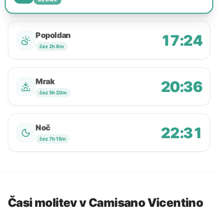
Popoldan
17:24
čez 2h 8m
Mrak
20:36
čez 5h 20m
Noč
22:31
čez 7h 15m
Časi molitev v Camisano Vicentino