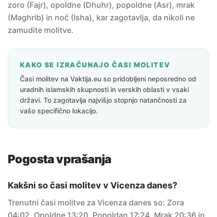
zoro (Fajr), opoldne (Dhuhr), popoldne (Asr), mrak
(Maghrib) in noč (Isha), kar zagotavlja, da nikoli ne
zamudite molitve.
KAKO SE IZRAČUNAJO ČASI MOLITEV
Časi molitev na Vaktija.eu so pridobljeni neposredno od
uradnih islamskih skupnosti in verskih oblasti v vsaki
državi. To zagotavlja najvišjo stopnjo natančnosti za
vašo specifično lokacijo.
Pogosta vprašanja
Kakšni so časi molitev v Vicenza danes?
Trenutni časi molitve za Vicenza danes so: Zora
04:02, Opoldne 13:20, Popoldan 17:24, Mrak 20:36 in