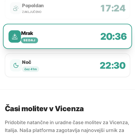
Popoldan
17:24
ZAKLJUČENO
Mrak
20:36
SEDAJ
Noč
22:30
čez 41m
Časi molitev v Vicenza
Pridobite natančne in uradne čase molitev za Vicenza,
Italija. Naša platforma zagotavlja najnovejši urnik za