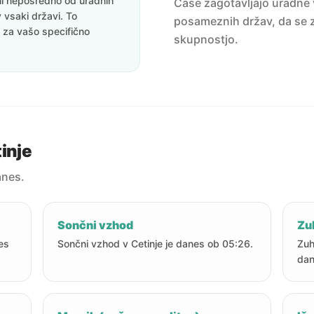
eni neposredno od uradnih
Čase zagotavljajo uradne v
v vsaki državi. To
posameznih držav, da se z
i za vašo specifično
skupnostjo.
inje
anes.
Sončni vzhod
Zu
nes
Sončni vzhod v Cetinje je danes ob 05:26.
Zuh
dan