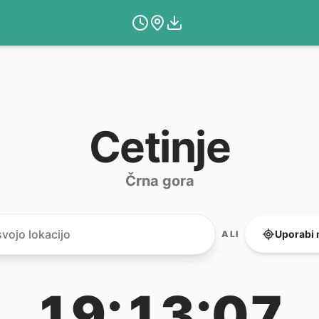
Cetinje
Črna gora
Uporabi 
ALI
19:13:07