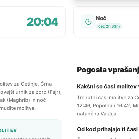
20:04
Noč
čez 2h 33m
Pogosta vprašan
litev za Cetinje, Črna
Kakšni so časi molitev
vejši urnik za zoro (Fajr),
Trenutni časi molitve za 
ak (Maghrib) in noč
12:46, Popoldan 16:42, Mr
amudite molitve.
natančna Vaktija.
Od kod prihajajo ti čas
OLITEV