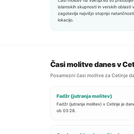
Časi molitev na Vaktija.eu so pridoblj
islamskih skupnosti in verskih oblasti 
zagotavlja najvišjo stopnjo natančnost
lokacijo.
Časi molitve danes v Cet
Posamezni časi molitve za Cetinje d
Fadžr (jutranja molitev)
Fadžr (jutranja molitev) v Cetinje je da
ob 03:28.