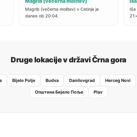
Magrib (večerna molitev)
Iša
Magrib (večerna molitev) v Cetinje je
Iša
danes ob 20:04.
21:
Druge lokacije v državi Črna gora
e
Bijelo Polje
Budva
Danilovgrad
Herceg Novi
Oпштина Бијело Поље
Plav