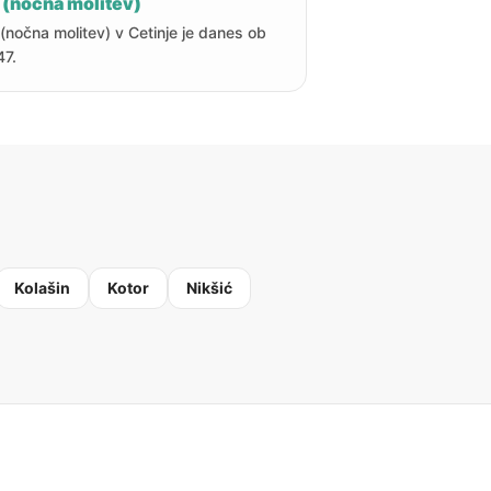
 (nočna molitev)
 (nočna molitev) v Cetinje je danes ob
47.
Kolašin
Kotor
Nikšić