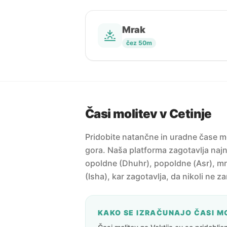
Mrak
čez 50m
Časi molitev v Cetinje
Pridobite natančne in uradne čase mo
gora. Naša platforma zagotavlja najno
opoldne (Dhuhr), popoldne (Asr), mr
(Isha), kar zagotavlja, da nikoli ne z
KAKO SE IZRAČUNAJO ČASI M