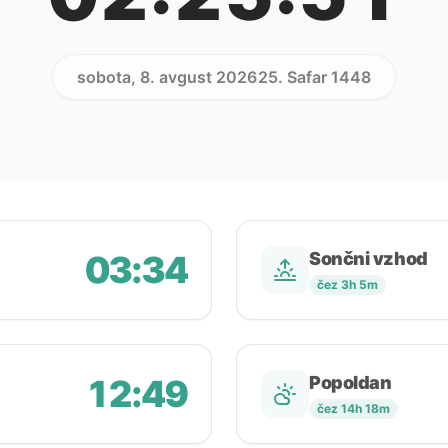
sobota, 8. avgust 2026
25. Safar 1448
03:34
Sončni vzhod
čez 3h 5m
12:49
Popoldan
čez 14h 18m