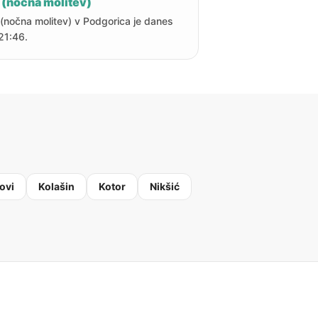
 (nočna molitev)
 (nočna molitev) v Podgorica je danes
21:46.
ovi
Kolašin
Kotor
Nikšić