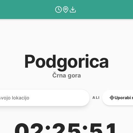
Podgorica
Črna gora
Uporabi 
ALI
02:25:51