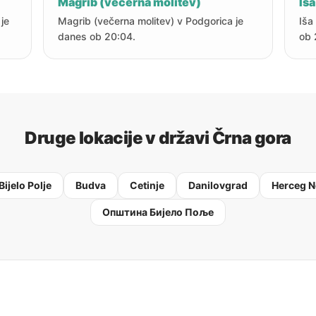
Magrib (večerna molitev)
Iša
je
Magrib (večerna molitev) v Podgorica je
Iša
danes ob 20:04.
ob 
Druge lokacije v državi Črna gora
Bijelo Polje
Budva
Cetinje
Danilovgrad
Herceg N
Oпштина Бијело Поље