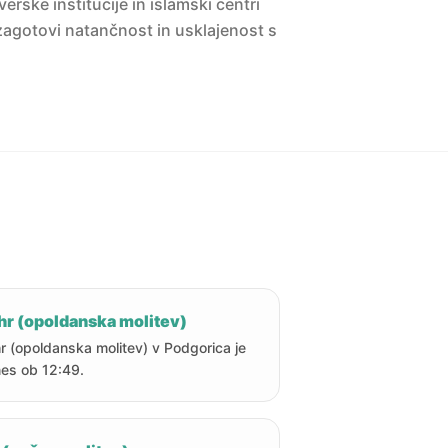
erske institucije in islamski centri
agotovi natančnost in usklajenost s
hr (opoldanska molitev)
r (opoldanska molitev) v Podgorica je
es ob 12:49.