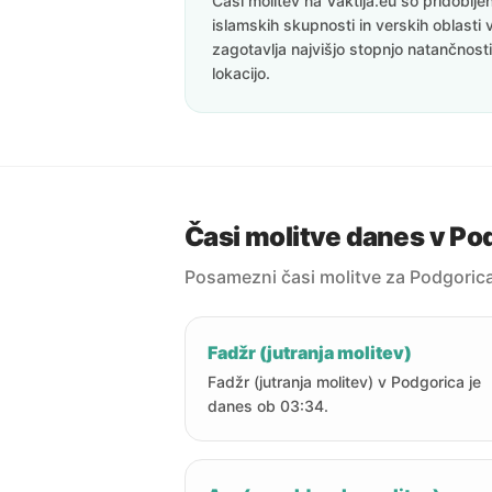
Časi molitev na Vaktija.eu so pridoblj
islamskih skupnosti in verskih oblasti 
zagotavlja najvišjo stopnjo natančnost
lokacijo.
Časi molitve danes v Po
Posamezni časi molitve za Podgoric
Fadžr (jutranja molitev)
Fadžr (jutranja molitev) v Podgorica je
danes ob 03:34.