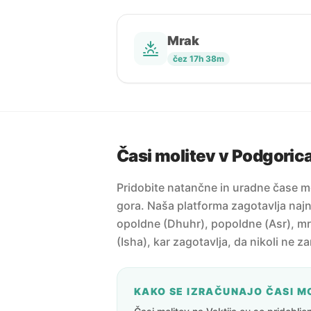
Mrak
čez 17h 38m
Časi molitev v Podgoric
Pridobite natančne in uradne čase m
gora. Naša platforma zagotavlja najno
opoldne (Dhuhr), popoldne (Asr), mr
(Isha), kar zagotavlja, da nikoli ne z
KAKO SE IZRAČUNAJO ČASI M