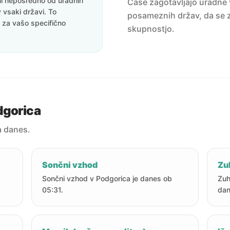
eni neposredno od uradnih
Čase zagotavljajo uradne v
v vsaki državi. To
posameznih držav, da se z
i za vašo specifično
skupnostjo.
dgorica
a danes.
Sončni vzhod
Zu
Sončni vzhod v Podgorica je danes ob
Zuh
05:31.
dan