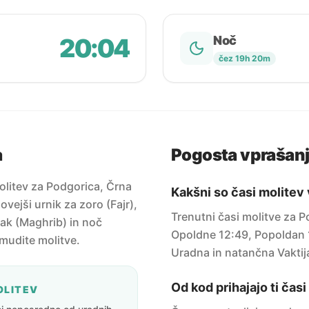
20:04
Noč
čez 19h 20m
a
Pogosta vprašan
olitev za Podgorica, Črna
Kakšni so časi molitev
vejši urnik za zoro (Fajr),
Trenutni časi molitve za 
ak (Maghrib) in noč
Opoldne 12:49, Popoldan 
amudite molitve.
Uradna in natančna Vaktij
Od kod prihajajo ti čas
OLITEV