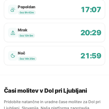
Popoldan
17:07
čez 9h 43m
Mrak
20:29
čez 13h 5m
Noč
21:59
čez 14h 35m
Časi molitev v Dol pri Ljubljani
Pridobite natančne in uradne čase molitev za Dol pri
Ljubljani, Slovenija. Naša platforma zagotavlja