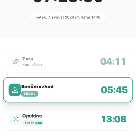
petek, 7. avgust 2026
24. Safar 1448
Zora
04:11
ZAKLJUČENO
Sončni vzhod
05:45
SEDAJ
Opoldne
13:08
čez 5h 44m