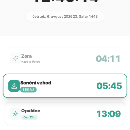
četrtek, 6. avgust 2026
23. Safar 1448
Zora
04:11
ZAKLJUČENO
Sončni vzhod
05:45
SEDAJ
Opoldne
13:09
čez 22m