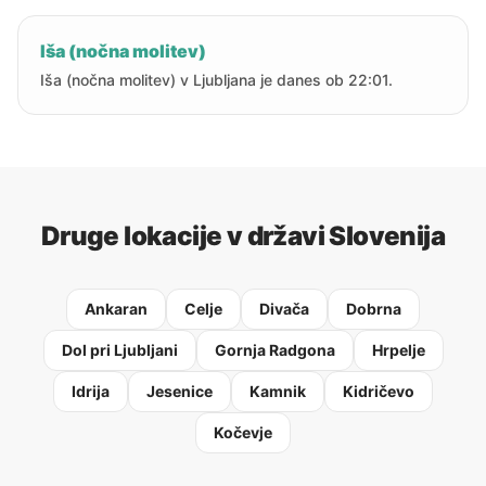
Iša (nočna molitev)
Iša (nočna molitev) v Ljubljana je danes ob 22:01.
Druge lokacije v državi Slovenija
Ankaran
Celje
Divača
Dobrna
Dol pri Ljubljani
Gornja Radgona
Hrpelje
Idrija
Jesenice
Kamnik
Kidričevo
Kočevje