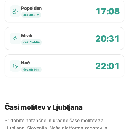
Popoldan
17:08
čez 4h 21m
Mrak
20:31
čez 7h 44m
Noč
22:01
čez 9h 14m
Časi molitev v Ljubljana
Pridobite natančne in uradne čase molitev za
Ljubljana, Slovenija. Naša platforma zagotavlja