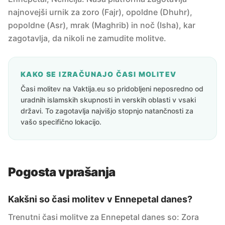
najnovejši urnik za zoro (Fajr), opoldne (Dhuhr),
popoldne (Asr), mrak (Maghrib) in noč (Isha), kar
zagotavlja, da nikoli ne zamudite molitve.
KAKO SE IZRAČUNAJO ČASI MOLITEV
Časi molitev na Vaktija.eu so pridobljeni neposredno od
uradnih islamskih skupnosti in verskih oblasti v vsaki
državi. To zagotavlja najvišjo stopnjo natančnosti za
vašo specifično lokacijo.
Pogosta vprašanja
Kakšni so časi molitev v Ennepetal danes?
Trenutni časi molitve za Ennepetal danes so: Zora