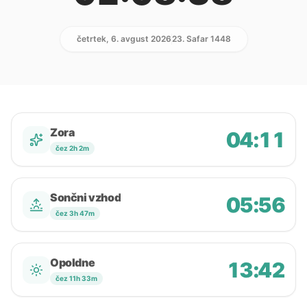
četrtek, 6. avgust 2026
23. Safar 1448
Zora
04:11
čez 2h 2m
Sončni vzhod
05:56
čez 3h 47m
Opoldne
13:42
čez 11h 33m