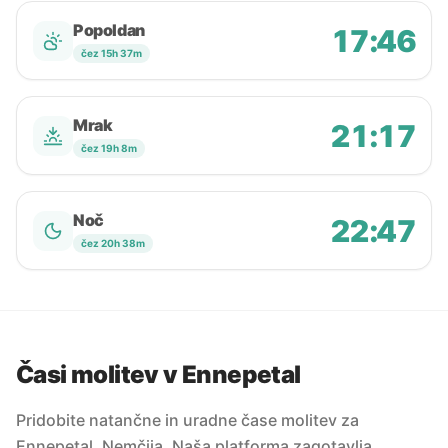
Popoldan
17:46
čez 15h 37m
Mrak
21:17
čez 19h 8m
Noč
22:47
čez 20h 38m
Časi molitev v Ennepetal
Pridobite natančne in uradne čase molitev za
Ennepetal, Nemčija. Naša platforma zagotavlja