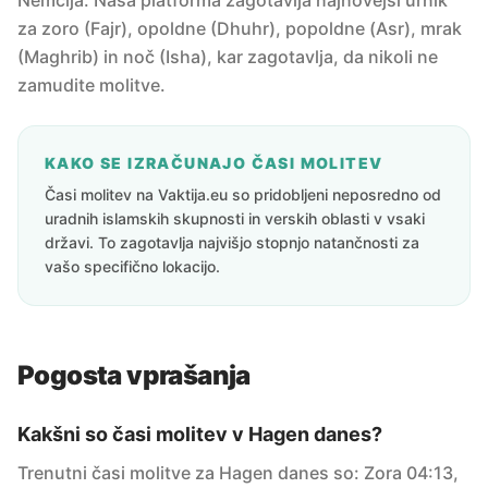
Nemčija. Naša platforma zagotavlja najnovejši urnik
za zoro (Fajr), opoldne (Dhuhr), popoldne (Asr), mrak
(Maghrib) in noč (Isha), kar zagotavlja, da nikoli ne
zamudite molitve.
KAKO SE IZRAČUNAJO ČASI MOLITEV
Časi molitev na Vaktija.eu so pridobljeni neposredno od
uradnih islamskih skupnosti in verskih oblasti v vsaki
državi. To zagotavlja najvišjo stopnjo natančnosti za
vašo specifično lokacijo.
Pogosta vprašanja
Kakšni so časi molitev v Hagen danes?
Trenutni časi molitve za Hagen danes so: Zora 04:13,