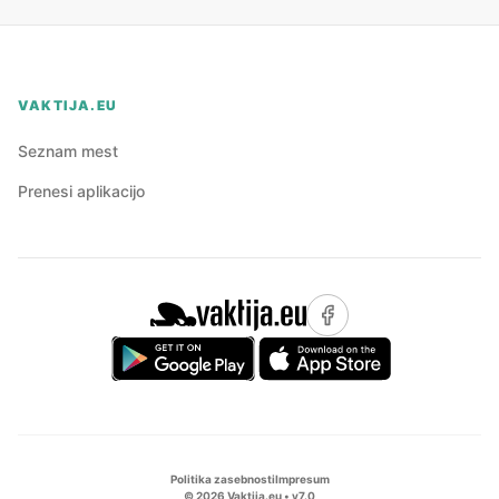
VAKTIJA.EU
Seznam mest
Prenesi aplikacijo
Politika zasebnosti
Impresum
©
2026
Vaktija.eu • v
7.0