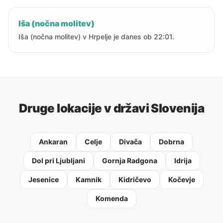
Iša (nočna molitev)
Iša (nočna molitev) v Hrpelje je danes ob 22:01.
Druge lokacije v državi Slovenija
Ankaran
Celje
Divača
Dobrna
Dol pri Ljubljani
Gornja Radgona
Idrija
Jesenice
Kamnik
Kidričevo
Kočevje
Komenda