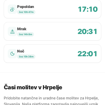
Popoldan
17:10
čez 10h 47m
Mrak
20:31
čez 14h 8m
Noč
22:01
čez 15h 38m
Časi molitev v Hrpelje
Pridobite natančne in uradne čase molitev za Hrpelje,
Slovenija. Naša platforma zagotavlja najnovejši urnik