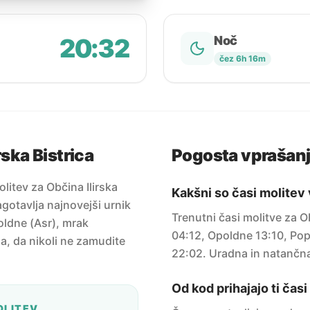
20:32
Noč
čez 6h 16m
rska Bistrica
Pogosta vprašan
litev za Občina Ilirska
Kakšni so časi molitev 
agotavlja najnovejši urnik
Trenutni časi molitve za O
oldne (Asr), mrak
04:12, Opoldne 13:10, Pop
ja, da nikoli ne zamudite
22:02. Uradna in natančna
Od kod prihajajo ti čas
OLITEV