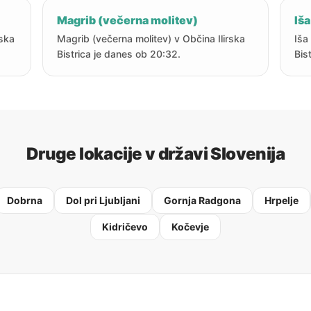
Magrib (večerna molitev)
Iša
rska
Magrib (večerna molitev) v Občina Ilirska
Iša
Bistrica je danes ob 20:32.
Bis
Druge lokacije v državi Slovenija
Dobrna
Dol pri Ljubljani
Gornja Radgona
Hrpelje
Kidričevo
Kočevje