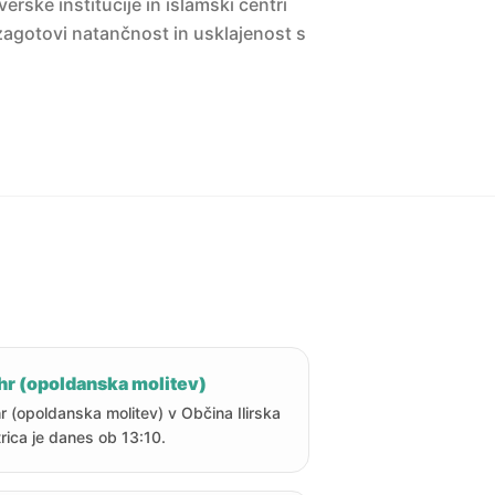
erske institucije in islamski centri
agotovi natančnost in usklajenost s
hr (opoldanska molitev)
r (opoldanska molitev) v Občina Ilirska
trica je danes ob 13:10.