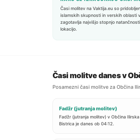
Časi molitev na Vaktija.eu so pridoblj
islamskih skupnosti in verskih oblasti 
zagotavlja najvišjo stopnjo natančnost
lokacijo.
Časi molitve danes v Obči
Posamezni časi molitve za Občina Ili
Fadžr (jutranja molitev)
Fadžr (jutranja molitev) v Občina Ilirska
Bistrica je danes ob 04:12.