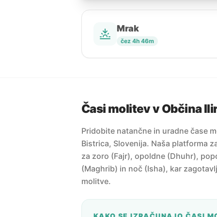
Mrak
čez 4h 46m
Časi molitev v Občina Ili
Pridobite natančne in uradne čase mo
Bistrica, Slovenija. Naša platforma z
za zoro (Fajr), opoldne (Dhuhr), pop
(Maghrib) in noč (Isha), kar zagotavl
molitve.
KAKO SE IZRAČUNAJO ČASI M