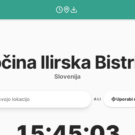
čina Ilirska Bistr
Slovenija
Uporabi 
ALI
15:45:03