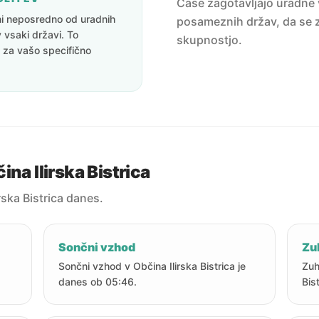
Čase zagotavljajo uradne v
eni neposredno od uradnih
posameznih držav, da se z
v vsaki državi. To
skupnostjo.
i za vašo specifično
na Ilirska Bistrica
rska Bistrica danes.
Sončni vzhod
Zu
Sončni vzhod v Občina Ilirska Bistrica je
Zuh
danes ob 05:46.
Bis