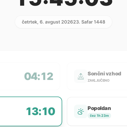
četrtek, 6. avgust 2026
23. Safar 1448
04:12
Sončni vzhod
ZAKLJUČENO
13:10
Popoldan
čez 1h 23m