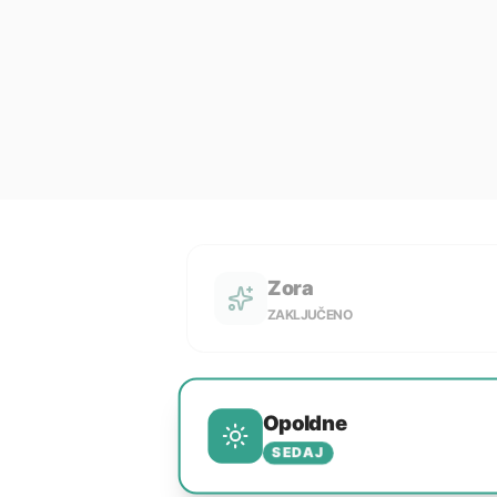
Zora
ZAKLJUČENO
Opoldne
SEDAJ