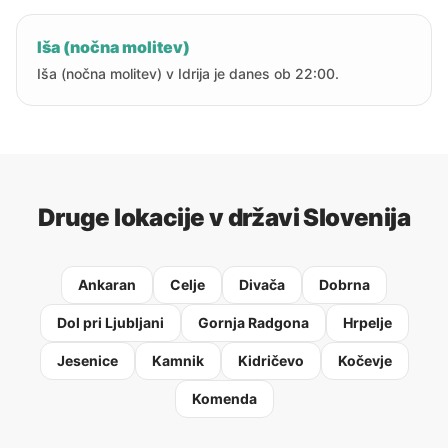
Iša (nočna molitev)
Iša (nočna molitev) v Idrija je danes ob 22:00.
Druge lokacije v državi Slovenija
Ankaran
Celje
Divača
Dobrna
Dol pri Ljubljani
Gornja Radgona
Hrpelje
Jesenice
Kamnik
Kidričevo
Kočevje
Komenda