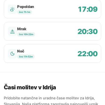
Popoldan
17:09
čez 7h 1m
Mrak
20:30
čez 10h 22m
Noč
22:00
čez 11h 52m
Časi molitev v Idrija
Pridobite natančne in uradne čase molitev za Idrija,
Slovenija. Naša platforma zagotavlja najnovejši urnik