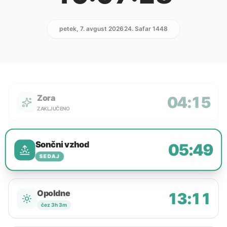
petek, 7. avgust 2026
24. Safar 1448
Zora
04:15
ZAKLJUČENO
Sončni vzhod
05:49
SEDAJ
Opoldne
13:11
čez 3h 3m