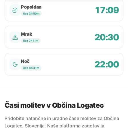
Popoldan
17:09
čez 3h 50m
Mrak
20:30
čez 7h 11m
Noč
22:00
čez 8h 41m
Časi molitev v Občina Logatec
Pridobite natančne in uradne čase molitev za Občina
Logatec, Slovenija. Naša platforma zagotavlja