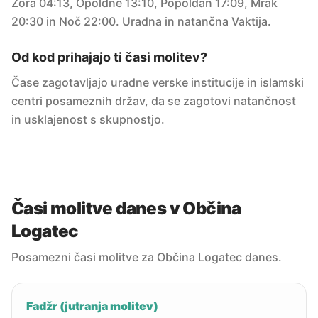
Zora 04:13, Opoldne 13:10, Popoldan 17:09, Mrak
20:30 in Noč 22:00. Uradna in natančna Vaktija.
Od kod prihajajo ti časi molitev?
Čase zagotavljajo uradne verske institucije in islamski
centri posameznih držav, da se zagotovi natančnost
in usklajenost s skupnostjo.
Časi molitve danes v Občina
Logatec
Posamezni časi molitve za Občina Logatec danes.
Fadžr (jutranja molitev)