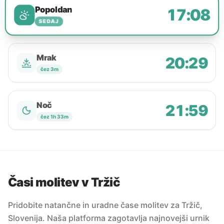
Popoldan
17:08
SEDAJ
Mrak
20:29
čez 3m
Noč
21:59
čez 1h 33m
Časi molitev v Tržič
Pridobite natančne in uradne čase molitev za Tržič,
Slovenija. Naša platforma zagotavlja najnovejši urnik