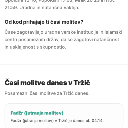
Opoldne 13:10, Popoldan 17:08, Mrak 20:29 in Noč
21:59. Uradna in natančna Vaktija.
Od kod prihajajo ti časi molitev?
Čase zagotavljajo uradne verske institucije in islamski
centri posameznih držav, da se zagotovi natančnost
in usklajenost s skupnostjo.
Časi molitve danes v Tržič
Posamezni časi molitve za Tržič danes.
Fadžr (jutranja molitev)
Fadžr (jutranja molitev) v Tržič je danes ob 04:14.