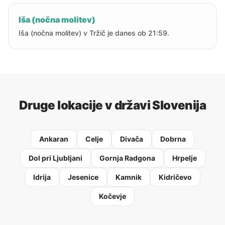
Iša (nočna molitev)
Iša (nočna molitev) v Tržič je danes ob 21:59.
Druge lokacije v državi Slovenija
Ankaran
Celje
Divača
Dobrna
Dol pri Ljubljani
Gornja Radgona
Hrpelje
Idrija
Jesenice
Kamnik
Kidričevo
Kočevje