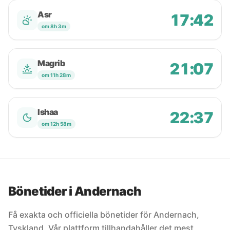
Asr
17:42
om 8h 3m
Magrib
21:07
om 11h 28m
Ishaa
22:37
om 12h 58m
Bönetider i Andernach
Få exakta och officiella bönetider för Andernach,
Tyskland. Vår plattform tillhandahåller det mest