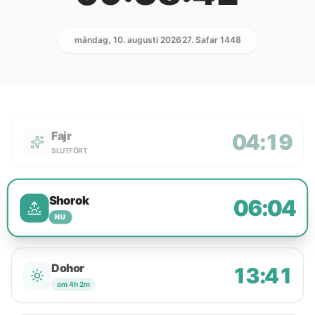
måndag, 10. augusti 2026
27. Safar 1448
Fajr
04:19
SLUTFÖRT
Shorok
06:04
NU
Dohor
13:41
om 4h 2m