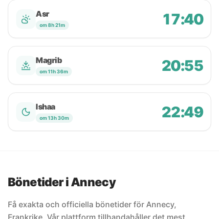
Asr
17:40
om 8h 21m
Magrib
20:55
om 11h 36m
Ishaa
22:49
om 13h 30m
Bönetider i Annecy
Få exakta och officiella bönetider för Annecy,
Frankrike. Vår plattform tillhandahåller det mest