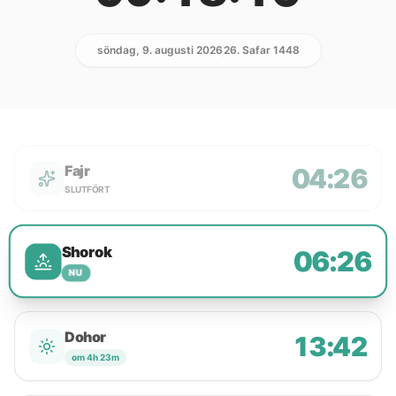
söndag, 9. augusti 2026
26. Safar 1448
Fajr
04:26
SLUTFÖRT
Shorok
06:26
NU
Dohor
13:42
om 4h 23m