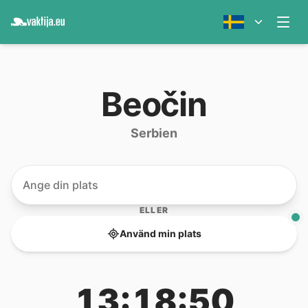
Beočin
Serbien
ELLER
Använd min plats
13:18:50