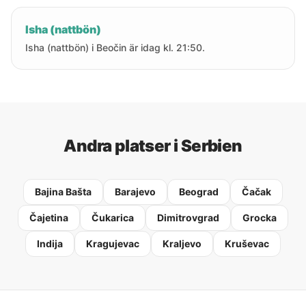
Isha (nattbön)
Isha (nattbön) i Beočin är idag kl. 21:50.
Andra platser i Serbien
Bajina Bašta
Barajevo
Beograd
Čačak
Čajetina
Čukarica
Dimitrovgrad
Grocka
Indija
Kragujevac
Kraljevo
Kruševac