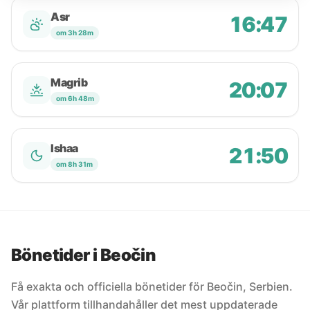
Asr
16:47
om 3h 28m
Magrib
20:07
om 6h 48m
Ishaa
21:50
om 8h 31m
Bönetider i Beočin
Få exakta och officiella bönetider för Beočin, Serbien.
Vår plattform tillhandahåller det mest uppdaterade