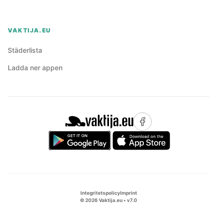
VAKTIJA.EU
Städerlista
Ladda ner appen
Integritetspolicy
Imprint
©
2026
Vaktija.eu • v
7.0