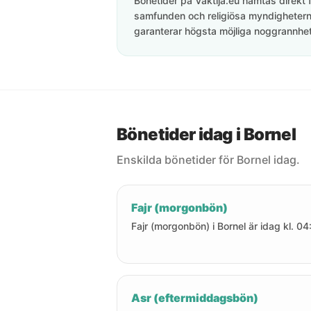
Bönetider på Vaktija.eu hämtas direkt f
samfunden och religiösa myndigheterna
garanterar högsta möjliga noggrannhet 
Bönetider idag i Bornel
Enskilda bönetider för Bornel idag.
Fajr (morgonbön)
Fajr (morgonbön) i Bornel är idag kl. 04:
Asr (eftermiddagsbön)