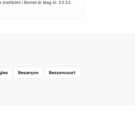
a (nattbön) i Bornel är idag kl. 23:33.
gles
Besançon
Bessoncourt