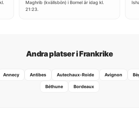
kl.
Maghrib (kvällsbön) i Bornel är idag kl.
Ish
21:23.
Andra platser i Frankrike
Annecy
Antibes
Autechaux-Roide
Avignon
Bè
Béthune
Bordeaux