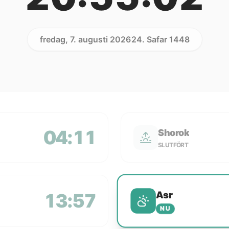
fredag, 7. augusti 2026
24. Safar 1448
04:11
Shorok
SLUTFÖRT
Asr
13:57
NU