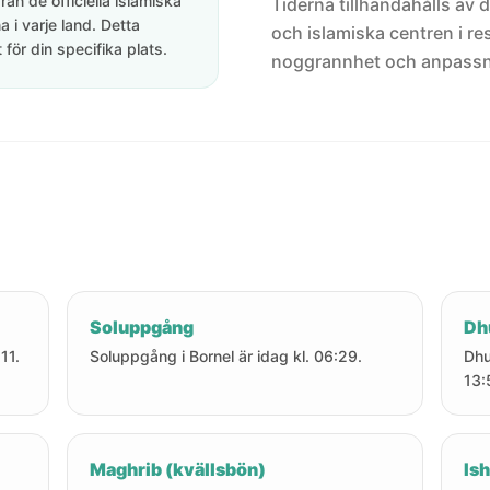
rån de officiella islamiska
Tiderna tillhandahålls av de
 i varje land. Detta
och islamiska centren i res
för din specifika plats.
noggrannhet och anpassni
Soluppgång
Dh
11.
Soluppgång i Bornel är idag kl. 06:29.
Dhu
13:
Maghrib (kvällsbön)
Ish