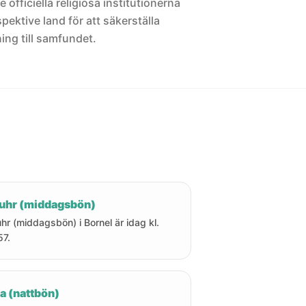
 officiella religiösa institutionerna
pektive land för att säkerställa
ng till samfundet.
uhr (middagsbön)
hr (middagsbön) i Bornel är idag kl.
57.
a (nattbön)