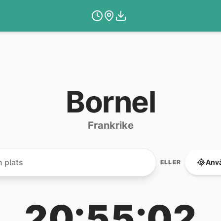
Bornel
Frankrike
Anvä
ELLER
20:55:02