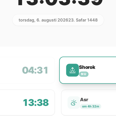
torsdag, 6. augusti 2026
23. Safar 1448
Shorok
04:31
NU
13:38
Asr
om 4h 32m