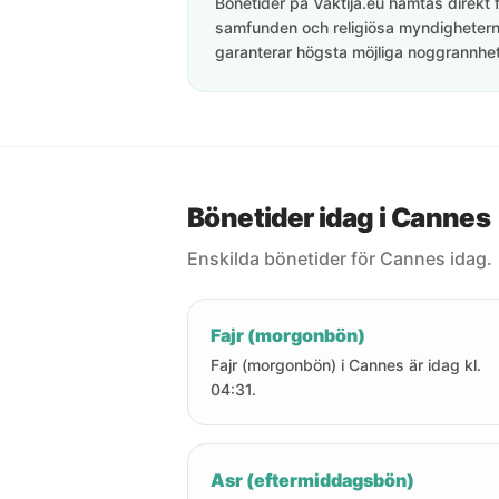
Bönetider på Vaktija.eu hämtas direkt f
samfunden och religiösa myndigheterna
garanterar högsta möjliga noggrannhet 
Bönetider idag i Cannes
Enskilda bönetider för Cannes idag.
Fajr (morgonbön)
Fajr (morgonbön) i Cannes är idag kl.
04:31.
Asr (eftermiddagsbön)