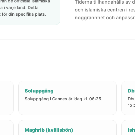
rån de officiella islamiska
Tiderna tillhandahålls av de
 i varje land. Detta
och islamiska centren i res
för din specifika plats.
noggrannhet och anpassni
Soluppgång
Dh
Soluppgång i Cannes är idag kl. 06:25.
Dhu
13:
Maghrib (kvällsbön)
Ish