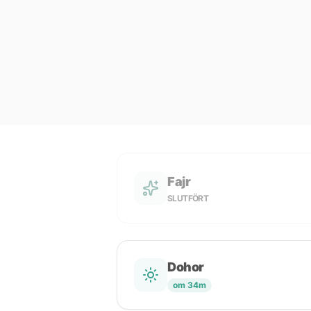
Fajr
SLUTFÖRT
Dohor
om 34m