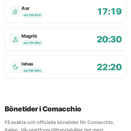
Asr
17:19
om 10h 47m
Magrib
20:30
om 13h 58m
Ishaa
22:20
om 15h 48m
Bönetider i Comacchio
Få exakta och officiella bönetider för Comacchio,
Italien. Vår plattform tillhandahåller det mest