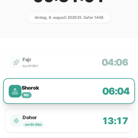
lördag, 8. augusti 2026
25. Safar 1448
Fajr
04:06
SLUTFÖRT
Shorok
06:04
NU
Dohor
13:17
om 6h 45m