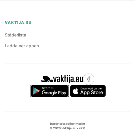
VAKTIJA.EU
Städerlista
Ladda ner appen
Integritetspolicy
Imprint
©
2026
Vaktija.eu • v
7.0