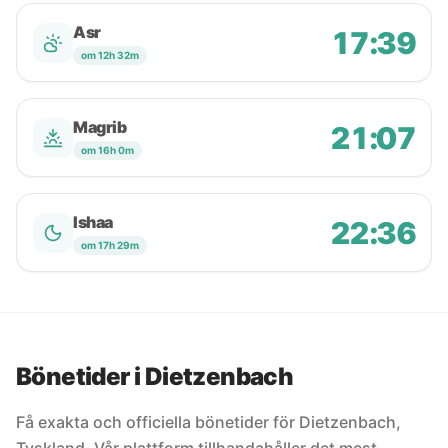
Asr
17:39
om 12h 32m
Magrib
21:07
om 16h 0m
Ishaa
22:36
om 17h 29m
Bönetider i Dietzenbach
Få exakta och officiella bönetider för Dietzenbach,