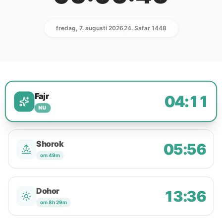
fredag, 7. augusti 2026
24. Safar 1448
Fajr
04:11
NU
Shorok
05:56
om 49m
Dohor
13:36
om 8h 29m