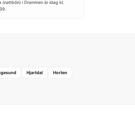
a (nattbön) i Drammen är idag kl.
39.
ugesund
Hjartdal
Horten