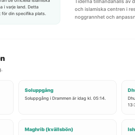
rån de officiella islamiska
Tiderna tillhandahålls av de
 i varje land. Detta
och islamiska centren i res
för din specifika plats.
noggrannhet och anpassni
en
g.
Soluppgång
Dh
Soluppgång i Drammen är idag kl. 05:14.
Dhu
13:
Maghrib (kvällsbön)
Ish