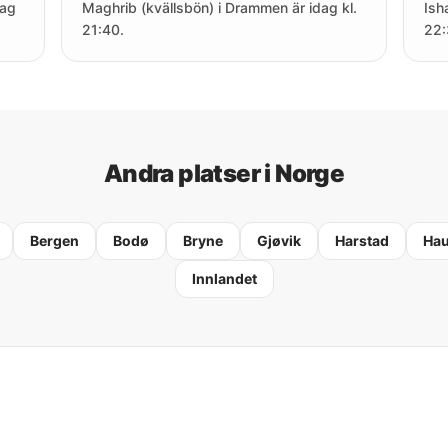
dag
Maghrib (kvällsbön) i Drammen är idag kl.
Ish
21:40.
22:
Andra platser i Norge
Bergen
Bodø
Bryne
Gjøvik
Harstad
Ha
Innlandet