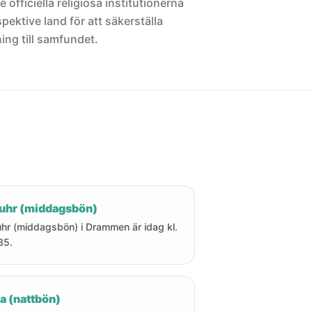
 officiella religiösa institutionerna
pektive land för att säkerställa
ng till samfundet.
uhr (middagsbön)
hr (middagsbön) i Drammen är idag kl.
35.
a (nattbön)