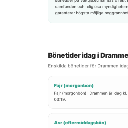
Bönetider på Vaktija.eu hämtas direkt f
samfunden och religiösa myndigheterna
garanterar högsta möjliga noggrannhet 
Bönetider idag i Dramm
Enskilda bönetider för Drammen ida
Fajr (morgonbön)
Fajr (morgonbön) i Drammen är idag kl.
03:19.
Asr (eftermiddagsbön)