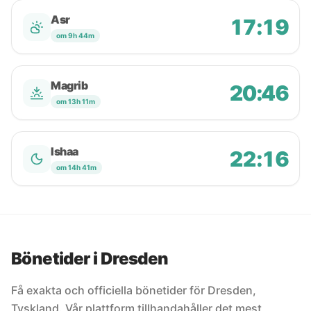
Asr
17:19
om 9h 44m
Magrib
20:46
om 13h 11m
Ishaa
22:16
om 14h 41m
Bönetider i Dresden
Få exakta och officiella bönetider för Dresden,
Tyskland. Vår plattform tillhandahåller det mest