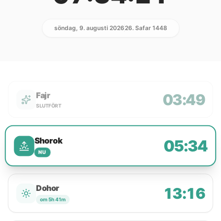
söndag, 9. augusti 2026
26. Safar 1448
Fajr
03:49
SLUTFÖRT
Shorok
05:34
NU
Dohor
13:16
om 5h 41m