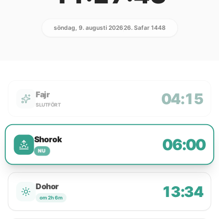
söndag, 9. augusti 2026
26. Safar 1448
Fajr
04:15
SLUTFÖRT
Shorok
06:00
NU
Dohor
13:34
om 2h 6m