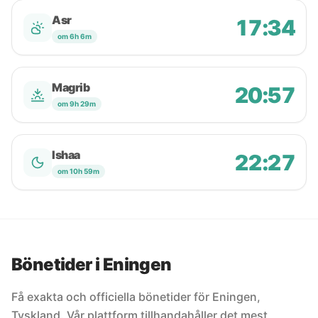
Asr
17:34
om 6h 6m
Magrib
20:57
om 9h 29m
Ishaa
22:27
om 10h 59m
Bönetider i Eningen
Få exakta och officiella bönetider för Eningen,
Tyskland. Vår plattform tillhandahåller det mest