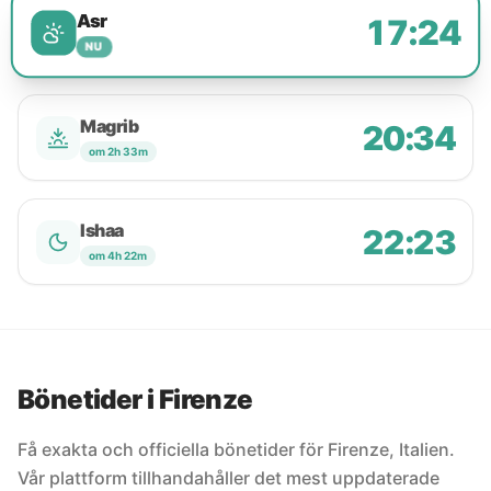
Asr
17:24
NU
Magrib
20:34
om 2h 33m
Ishaa
22:23
om 4h 22m
Bönetider i Firenze
Få exakta och officiella bönetider för Firenze, Italien.
Vår plattform tillhandahåller det mest uppdaterade