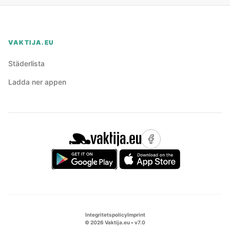
VAKTIJA.EU
Städerlista
Ladda ner appen
Integritetspolicy
Imprint
©
2026
Vaktija.eu • v
7.0