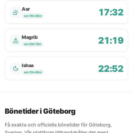
Asr
17:32
om 16h 28m
Magrib
21:19
om 20h 15m
Ishaa
22:52
om 21h 48m
Bönetider i Göteborg
Få exakta och officiella bönetider för Göteborg,
Sverige. Vår plattform tillhandahåller det mest