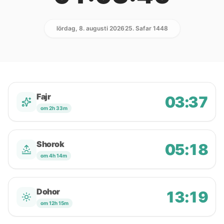
lördag, 8. augusti 2026
25. Safar 1448
Fajr
03:37
om 2h 33m
Shorok
05:18
om 4h 14m
Dohor
13:19
om 12h 15m