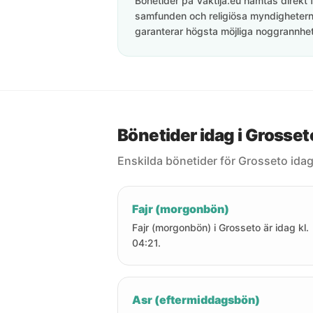
Bönetider på Vaktija.eu hämtas direkt f
samfunden och religiösa myndigheterna
garanterar högsta möjliga noggrannhet 
Bönetider idag i Grosset
Enskilda bönetider för Grosseto idag
Fajr (morgonbön)
Fajr (morgonbön) i Grosseto är idag kl.
04:21.
Asr (eftermiddagsbön)