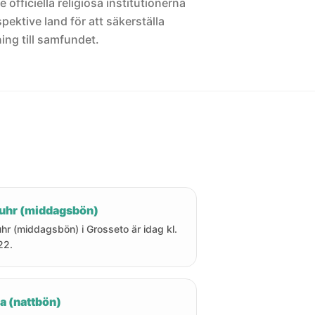
 officiella religiösa institutionerna
pektive land för att säkerställa
ng till samfundet.
uhr (middagsbön)
hr (middagsbön) i Grosseto är idag kl.
22.
a (nattbön)