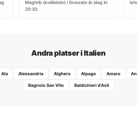
ag
Maghrib (kvällsbön) i Grosseto är idag kl.
Ish
20:30.
Andra platser i Italien
Ala
Alessandria
Alghero
Alpago
Amaro
An
Bagnolo San Vito
Baldichieri d'Asti