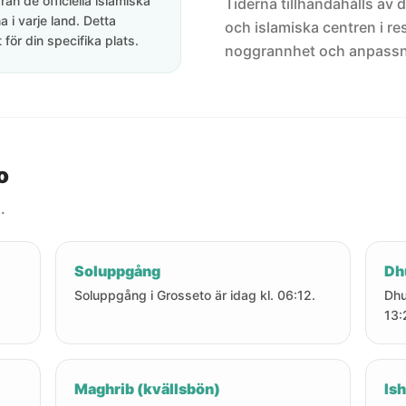
rån de officiella islamiska
Tiderna tillhandahålls av de
 i varje land. Detta
och islamiska centren i res
för din specifika plats.
noggrannhet och anpassni
o
.
Soluppgång
Dh
Soluppgång i Grosseto är idag kl. 06:12.
Dhu
13:
Maghrib (kvällsbön)
Ish