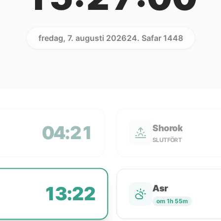
fredag, 7. augusti 2026
24. Safar 1448
04:21
Shorok
SLUTFÖRT
13:22
Asr
om 1h 55m