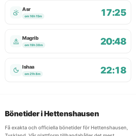
Asr
17:25
om 16h 15m
Magrib
20:48
om 19h 38m
Ishaa
22:18
om 21h 8m
Bönetider i Hettenshausen
Få exakta och officiella bönetider för Hettenshausen,
Tyskland. Vår plattform tillhandahåller det mest