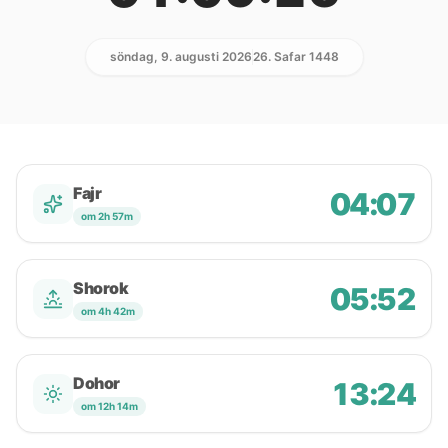
söndag, 9. augusti 2026
26. Safar 1448
Fajr
04:07
om 2h 57m
Shorok
05:52
om 4h 42m
Dohor
13:24
om 12h 14m