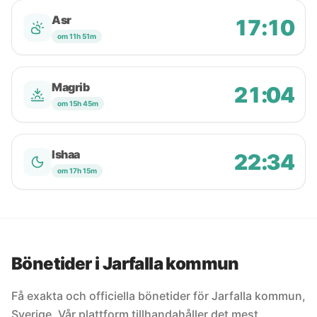
Asr
17:10
om 11h 51m
Magrib
21:04
om 15h 45m
Ishaa
22:34
om 17h 15m
Bönetider i Jarfalla kommun
Få exakta och officiella bönetider för Jarfalla kommun,
Sverige. Vår plattform tillhandahåller det mest