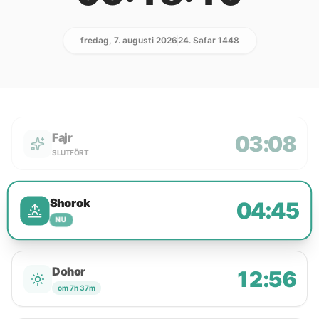
fredag, 7. augusti 2026
24. Safar 1448
Fajr
03:08
SLUTFÖRT
Shorok
04:45
NU
Dohor
12:56
om 7h 37m