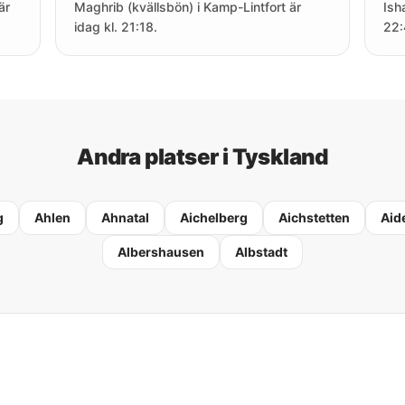
är
Maghrib (kvällsbön) i Kamp-Lintfort är
Ish
idag kl. 21:18.
22:
Andra platser i Tyskland
g
Ahlen
Ahnatal
Aichelberg
Aichstetten
Aid
Albershausen
Albstadt