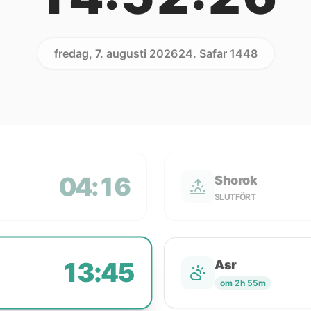
fredag, 7. augusti 2026
24. Safar 1448
04:16
Shorok
SLUTFÖRT
13:45
Asr
om 2h 55m