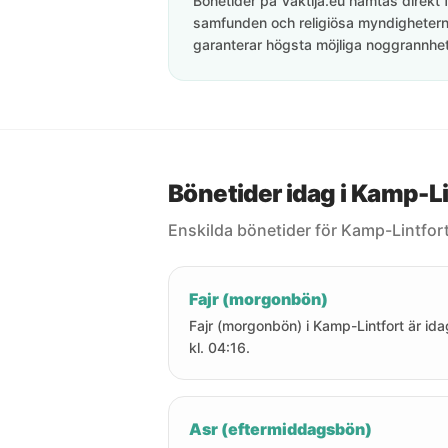
Bönetider på Vaktija.eu hämtas direkt f
samfunden och religiösa myndigheterna
garanterar högsta möjliga noggrannhet 
Bönetider idag i Kamp-Li
Enskilda bönetider för Kamp-Lintfort
Fajr (morgonbön)
Fajr (morgonbön) i Kamp-Lintfort är ida
kl. 04:16.
Asr (eftermiddagsbön)