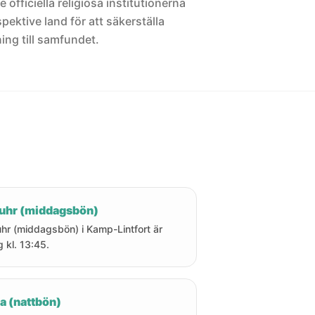
 officiella religiösa institutionerna
pektive land för att säkerställa
ng till samfundet.
uhr (middagsbön)
hr (middagsbön) i Kamp-Lintfort är
g kl. 13:45.
a (nattbön)