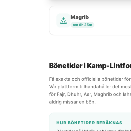
Magrib
om 6h 25m
Bönetider i Kamp-Lintfo
Få exakta och officiella bönetider fö
Vår plattform tillhandahåller det m
för Fajr, Dhuhr, Asr, Maghrib och Isha
aldrig missar en bön.
HUR BÖNETIDER BERÄKNAS