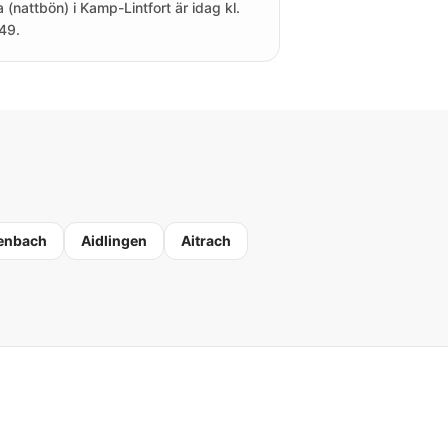
a (nattbön) i Kamp-Lintfort är idag kl.
49.
enbach
Aidlingen
Aitrach