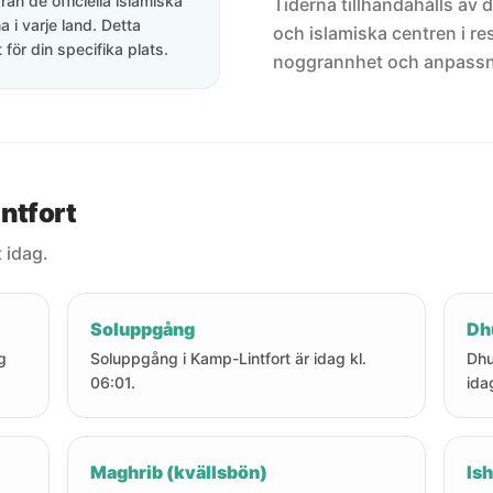
rån de officiella islamiska
Tiderna tillhandahålls av de
 i varje land. Detta
och islamiska centren i res
för din specifika plats.
noggrannhet och anpassni
ntfort
 idag.
Soluppgång
Dh
g
Soluppgång i Kamp-Lintfort är idag kl.
Dhu
06:01.
ida
Maghrib (kvällsbön)
Ish