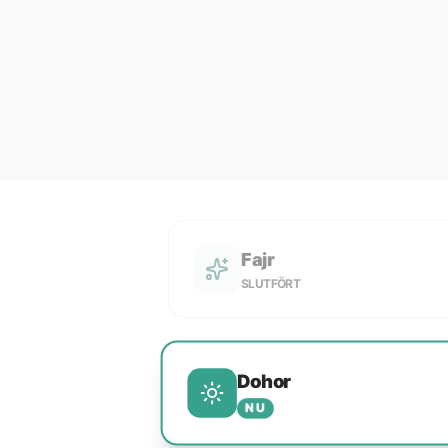
Fajr
SLUTFÖRT
Dohor
NU