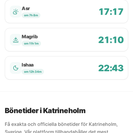
Asr
17:17
om 7h 8m
Magrib
21:10
om 11h 1m
Ishaa
22:43
om 12h 34m
Bönetider i Katrineholm
Få exakta och officiella bönetider för Katrineholm,
Sverige. Vår plattform tillhandahåller det mest