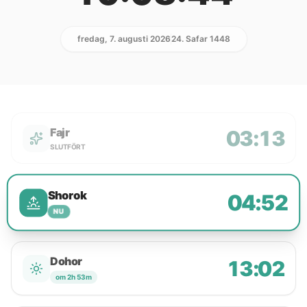
fredag, 7. augusti 2026
24. Safar 1448
Fajr
03:13
SLUTFÖRT
Shorok
04:52
NU
Dohor
13:02
om 2h 53m