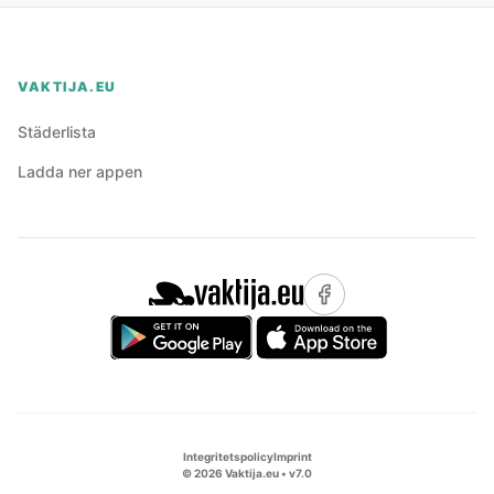
VAKTIJA.EU
Städerlista
Ladda ner appen
Integritetspolicy
Imprint
©
2026
Vaktija.eu • v
7.0