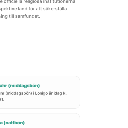
 officiella religiösa institutionerna
pektive land för att säkerställa
ng till samfundet.
uhr (middagsbön)
hr (middagsbön) i Lonigo är idag kl.
21.
a (nattbön)