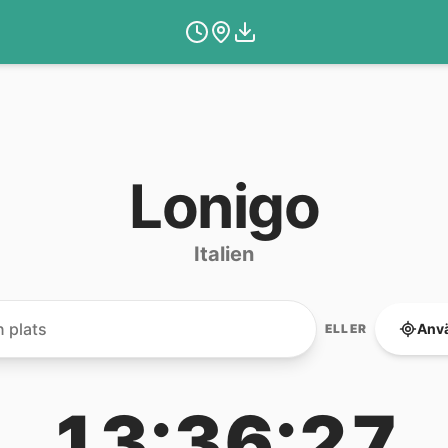
Lonigo
Italien
Anvä
ELLER
13:36:27