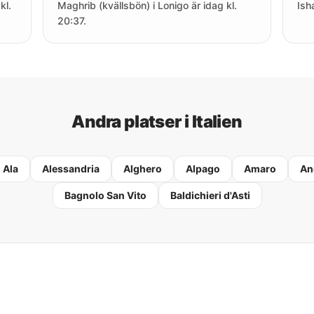
kl.
Maghrib (kvällsbön) i Lonigo är idag kl.
Ish
20:37.
Andra platser i Italien
Ala
Alessandria
Alghero
Alpago
Amaro
An
Bagnolo San Vito
Baldichieri d'Asti