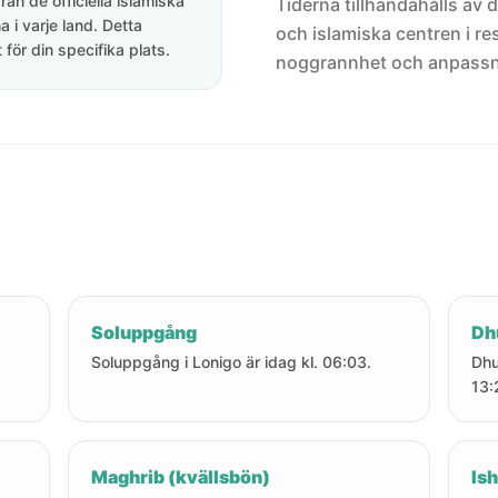
rån de officiella islamiska
Tiderna tillhandahålls av de
 i varje land. Detta
och islamiska centren i res
för din specifika plats.
noggrannhet och anpassni
Soluppgång
Dh
Soluppgång i Lonigo är idag kl. 06:03.
Dhu
13:
Maghrib (kvällsbön)
Ish