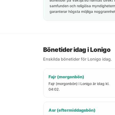
Bönetider på Vaktija.eu hämtas direkt f
samfunden och religiösa myndigheterna
garanterar högsta möjliga noggrannhet 
Bönetider idag i Lonigo
Enskilda bönetider för Lonigo idag.
Fajr (morgonbön)
Fajr (morgonbön) i Lonigo är idag kl.
04:02.
Asr (eftermiddagsbön)