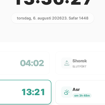
torsdag, 6. augusti 2026
23. Safar 1448
04:02
Shorok
SLUTFÖRT
13:21
Asr
om 3h 48m