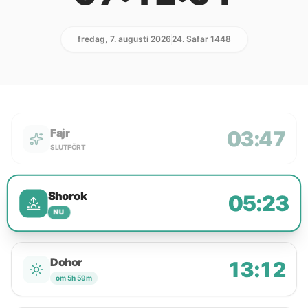
fredag, 7. augusti 2026
24. Safar 1448
Fajr
03:47
SLUTFÖRT
Shorok
05:23
NU
Dohor
13:12
om 5h 59m