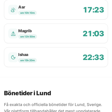
Asr
17:23
om 10h 10m
Magrib
21:03
om 13h 50m
Ishaa
22:33
om 15h 20m
Bönetider i Lund
Få exakta och officiella bönetider för Lund, Sverige.
Vår plattform tillhandahåller det mest uppdaterade