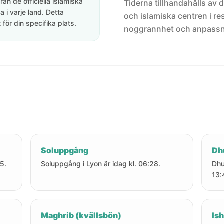
rån de officiella islamiska
Tiderna tillhandahålls av de
 i varje land. Detta
och islamiska centren i res
för din specifika plats.
noggrannhet och anpassni
Soluppgång
Dh
25.
Soluppgång i Lyon är idag kl. 06:28.
Dhu
13:
Maghrib (kvällsbön)
Ish