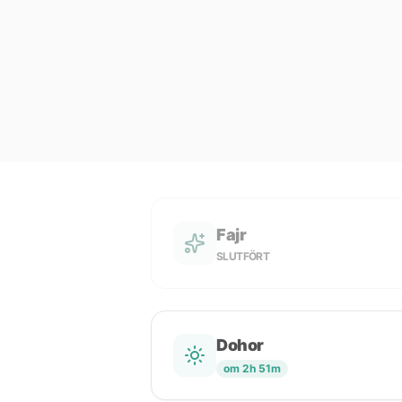
Fajr
SLUTFÖRT
Dohor
om 2h 51m