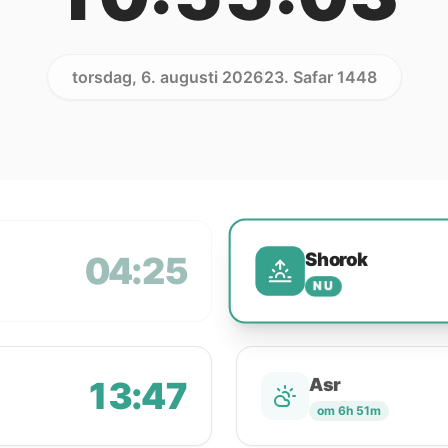
torsdag, 6. augusti 2026
23. Safar 1448
Shorok
04:25
NU
13:47
Asr
om 6h 51m