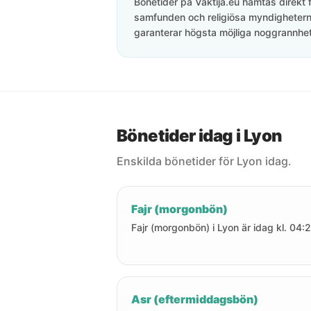
Bönetider på Vaktija.eu hämtas direkt f
samfunden och religiösa myndigheterna
garanterar högsta möjliga noggrannhet 
Bönetider idag i Lyon
Enskilda bönetider för Lyon idag.
Fajr (morgonbön)
Fajr (morgonbön) i Lyon är idag kl. 04:
Asr (eftermiddagsbön)