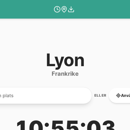
Lyon
Frankrike
Anvä
ELLER
10:55:03