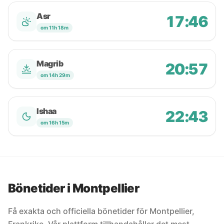
Asr
17:46
om 11h 18m
Magrib
20:57
om 14h 29m
Ishaa
22:43
om 16h 15m
Bönetider i Montpellier
Få exakta och officiella bönetider för Montpellier,