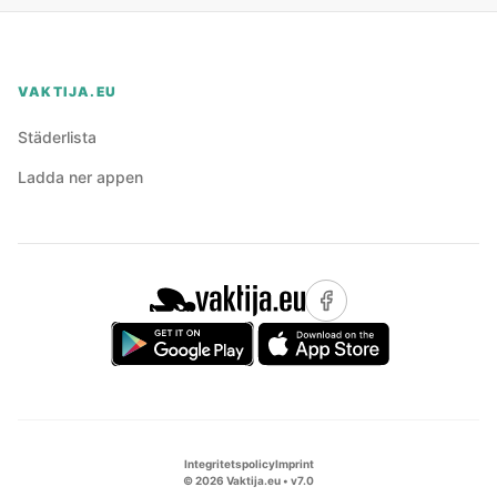
VAKTIJA.EU
Städerlista
Ladda ner appen
Integritetspolicy
Imprint
©
2026
Vaktija.eu • v
7.0