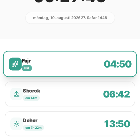
måndag, 10. augusti 2026
27. Safar 1448
Fajr
04:50
NU
Shorok
06:42
om 14m
Dohor
13:50
om 7h 22m