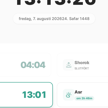
fredag, 7. augusti 2026
24. Safar 1448
04:04
Shorok
SLUTFÖRT
13:01
Asr
om 3h 46m