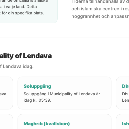
rån de officiella islamiska
Tiderna tillhandahålls av de
 i varje land. Detta
och islamiska centren i res
för din specifika plats.
noggrannhet och anpassni
ality of Lendava
of Lendava idag.
Soluppgång
Dh
dava
Soluppgång i Municipality of Lendava är
Dhu
idag kl. 05:39.
Len
Maghrib (kvällsbön)
Ish