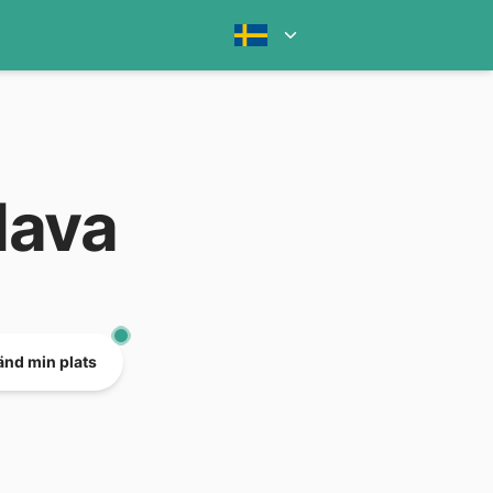
dava
nd min plats