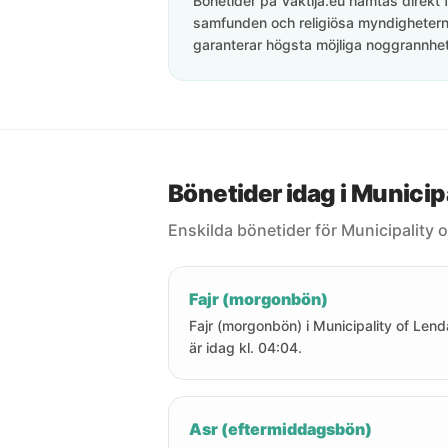
Bönetider på Vaktija.eu hämtas direkt f
samfunden och religiösa myndigheterna
garanterar högsta möjliga noggrannhet 
Bönetider idag i Municip
Enskilda bönetider för Municipality 
Fajr (morgonbön)
Fajr (morgonbön) i Municipality of Len
är idag kl. 04:04.
Asr (eftermiddagsbön)