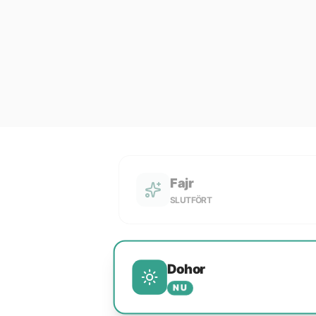
Fajr
SLUTFÖRT
Dohor
NU