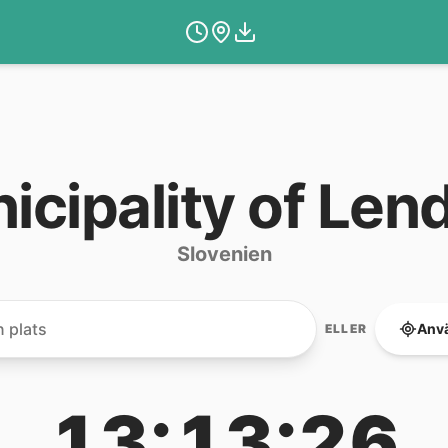
icipality of Len
Slovenien
Anvä
ELLER
13:13:26