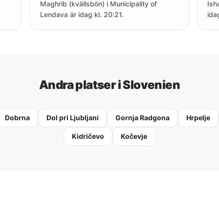
Maghrib (kvällsbön) i Municipality of
Ish
Lendava är idag kl. 20:21.
idag
Andra platser i Slovenien
Dobrna
Dol pri Ljubljani
Gornja Radgona
Hrpelje
Kidričevo
Kočevje