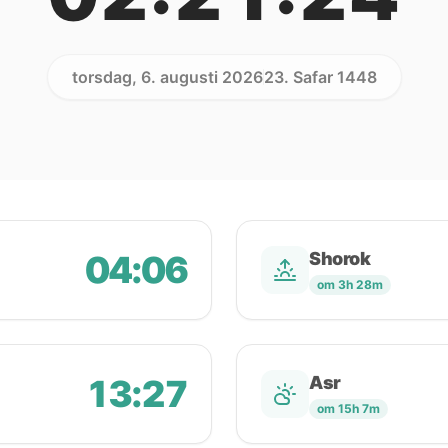
torsdag, 6. augusti 2026
23. Safar 1448
04:06
Shorok
om 3h 28m
13:27
Asr
om 15h 7m