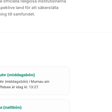
 officiella religiösa institutionerna
pektive land för att säkerställa
ng till samfundet.
uhr (middagsbön)
hr (middagsbön) i Murnau am
ffelsee är idag kl. 13:27.
a (nattbön)