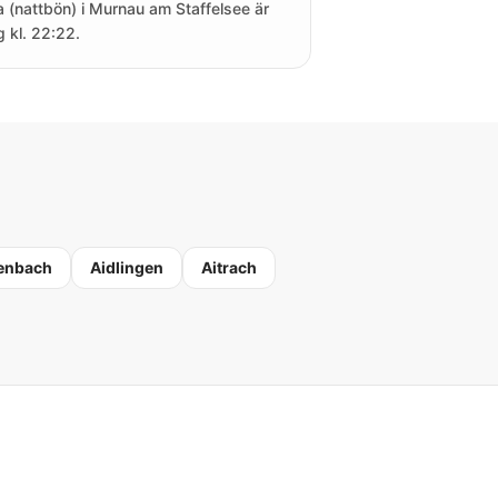
a (nattbön) i Murnau am Staffelsee är
g kl. 22:22.
enbach
Aidlingen
Aitrach