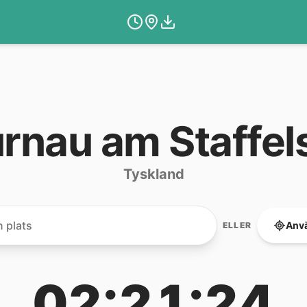
rnau am Staffel
Tyskland
Anvä
ELLER
02:21:24