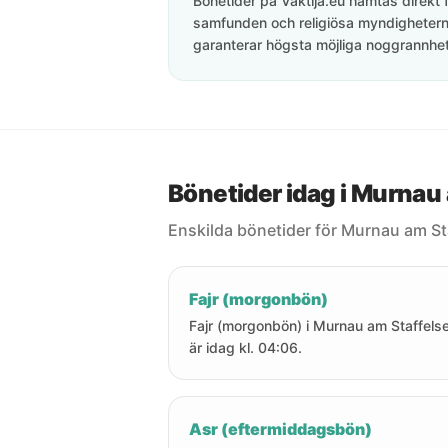
Bönetider på Vaktija.eu hämtas direkt f
samfunden och religiösa myndigheterna
garanterar högsta möjliga noggrannhet 
Bönetider idag i Murnau
Enskilda bönetider för Murnau am St
Fajr (morgonbön)
Fajr (morgonbön) i Murnau am Staffels
är idag kl. 04:06.
Asr (eftermiddagsbön)