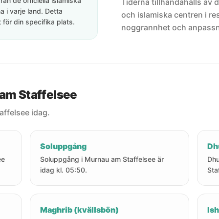
rån de officiella islamiska
Tiderna tillhandahålls av de
 i varje land. Detta
och islamiska centren i res
för din specifika plats.
noggrannhet och anpassni
 am Staffelsee
affelsee idag.
Soluppgång
Dh
ee
Soluppgång i Murnau am Staffelsee är
Dhu
idag kl. 05:50.
Sta
Maghrib (kvällsbön)
Ish