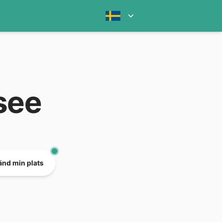
see
nd min plats