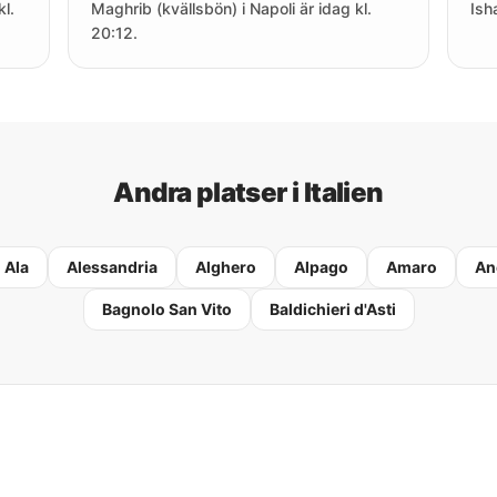
kl.
Maghrib (kvällsbön) i Napoli är idag kl.
Ish
20:12.
Andra platser i Italien
Ala
Alessandria
Alghero
Alpago
Amaro
An
Bagnolo San Vito
Baldichieri d'Asti