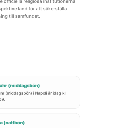
 officiella religiösa institutionerna
pektive land för att säkerställa
ng till samfundet.
uhr (middagsbön)
hr (middagsbön) i Napoli är idag kl.
09.
a (nattbön)