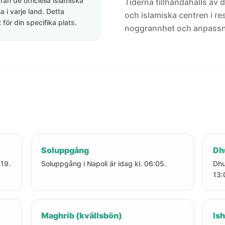
rån de officiella islamiska
Tiderna tillhandahålls av de
 i varje land. Detta
och islamiska centren i res
för din specifika plats.
noggrannhet och anpassni
Soluppgång
Dh
:19.
Soluppgång i Napoli är idag kl. 06:05.
Dhu
13:
Maghrib (kvällsbön)
Ish