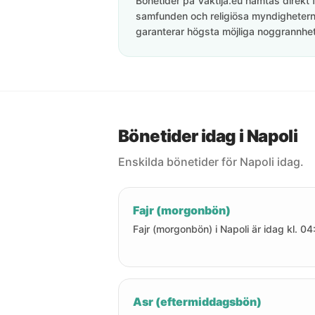
Bönetider på Vaktija.eu hämtas direkt f
samfunden och religiösa myndigheterna
garanterar högsta möjliga noggrannhet 
Bönetider idag i Napoli
Enskilda bönetider för Napoli idag.
Fajr (morgonbön)
Fajr (morgonbön) i Napoli är idag kl. 04
Asr (eftermiddagsbön)