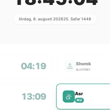
lördag, 8. augusti 2026
25. Safar 1448
04:19
Shorok
SLUTFÖRT
Asr
13:09
NU