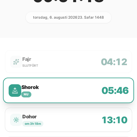
torsdag, 6. augusti 2026
23. Safar 1448
Fajr
04:12
SLUTFÖRT
Shorok
05:46
NU
Dohor
13:10
om 3h 18m