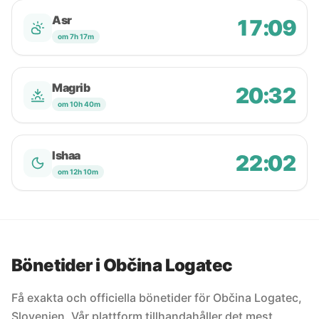
Asr
17:09
om 7h 17m
Magrib
20:32
om 10h 40m
Ishaa
22:02
om 12h 10m
Bönetider i Občina Logatec
Få exakta och officiella bönetider för Občina Logatec,
Slovenien. Vår plattform tillhandahåller det mest