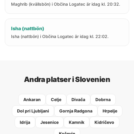
Maghrib (kvällsbön) i Občina Logatec är idag kl. 20:32.
Isha (nattbön)
Isha (nattbön) i Občina Logatec är idag kl. 22:02.
Andra platser i Slovenien
Ankaran
Celje
Divača
Dobrna
Dol pri Ljubljani
Gornja Radgona
Hrpelje
Idrija
Jesenice
Kamnik
Kidričevo
Kočevje