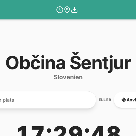
Občina Šentjur
Slovenien
Anvä
ELLER
17:29:48