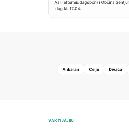
Asr (eftermiddagsbön) i Občina Šentjur
idag kl. 17:04.
Ankaran
Celje
Divača
VAKTIJA.EU