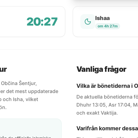
20:27
Ishaa
om 4h 27m
ur
Vanliga frågor
r Občina Šentjur,
Vilka är bönetiderna i 
ller det mest uppdaterade
De aktuella bönetiderna fö
 och Isha, vilket
Dhuhr 13:05, Asr 17:04, Ma
ön.
och exakt Vaktija.
Varifrån kommer dessa