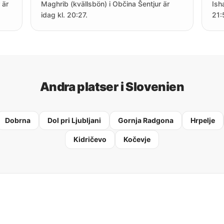
 är
Maghrib (kvällsbön) i Občina Šentjur är
Ish
idag kl. 20:27.
21:
Andra platser i Slovenien
Dobrna
Dol pri Ljubljani
Gornja Radgona
Hrpelje
Kidričevo
Kočevje