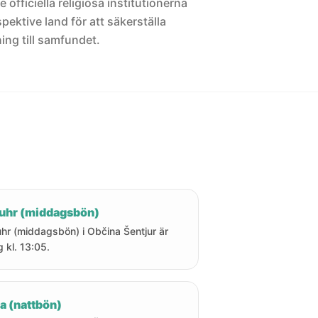
 officiella religiösa institutionerna
pektive land för att säkerställa
ng till samfundet.
uhr (middagsbön)
hr (middagsbön) i Občina Šentjur är
g kl. 13:05.
a (nattbön)