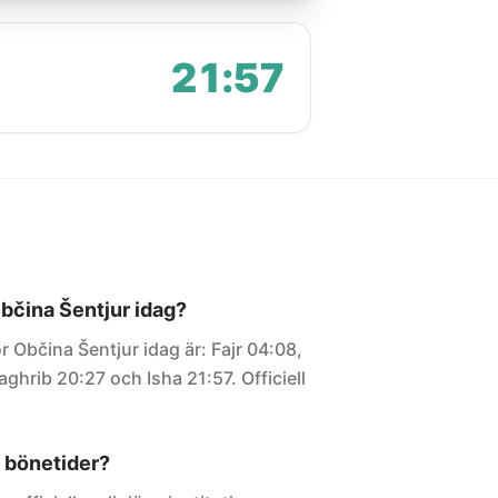
21:57
Občina Šentjur idag?
r Občina Šentjur idag är: Fajr 04:08,
ghrib 20:27 och Isha 21:57. Officiell
 bönetider?