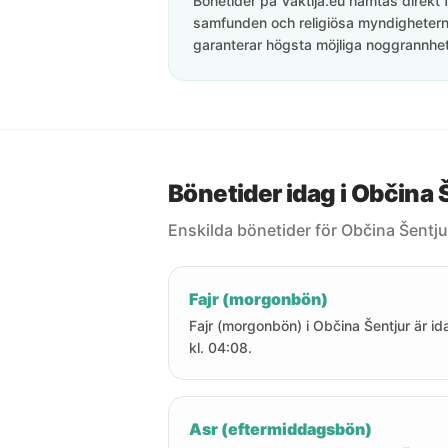
Bönetider på Vaktija.eu hämtas direkt f
samfunden och religiösa myndigheterna
garanterar högsta möjliga noggrannhet 
Bönetider idag i Občina 
Enskilda bönetider för Občina Šentju
Fajr (morgonbön)
Fajr (morgonbön) i Občina Šentjur är id
kl. 04:08.
Asr (eftermiddagsbön)