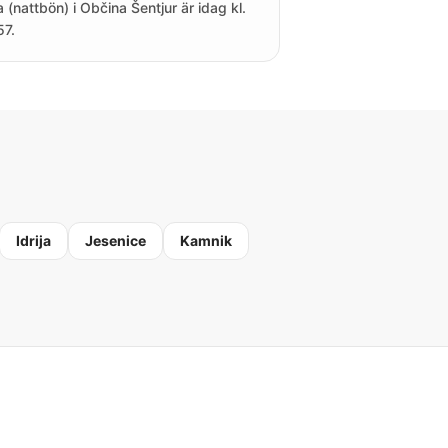
a (nattbön) i Občina Šentjur är idag kl.
57.
Idrija
Jesenice
Kamnik