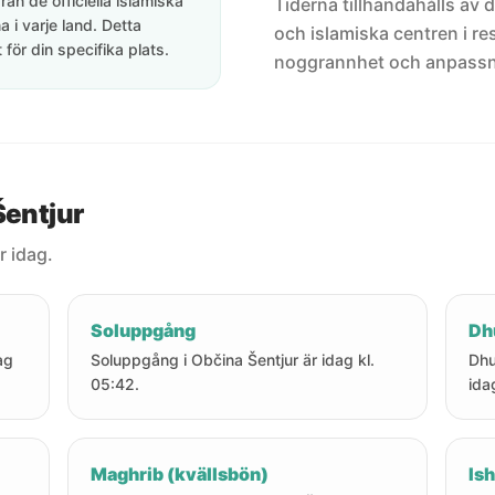
rån de officiella islamiska
Tiderna tillhandahålls av de
 i varje land. Detta
och islamiska centren i res
för din specifika plats.
noggrannhet och anpassni
Šentjur
r idag.
Soluppgång
Dh
ag
Soluppgång i Občina Šentjur är idag kl.
Dhu
05:42.
ida
Maghrib (kvällsbön)
Ish