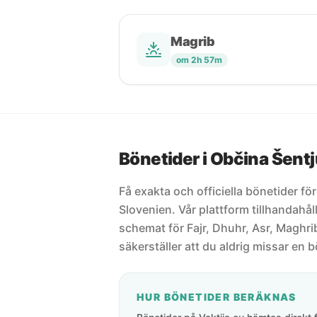
Magrib
om 2h 57m
Bönetider i Občina Šentj
Få exakta och officiella bönetider fö
Slovenien. Vår plattform tillhandahå
schemat för Fajr, Dhuhr, Asr, Maghrib
säkerställer att du aldrig missar en b
HUR BÖNETIDER BERÄKNAS