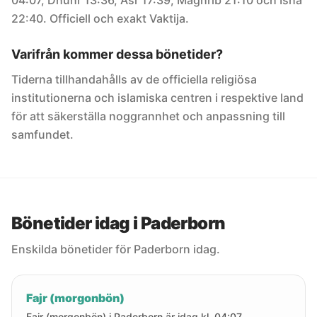
04:07, Dhuhr 13:36, Asr 17:39, Maghrib 21:10 och Isha
22:40. Officiell och exakt Vaktija.
Varifrån kommer dessa bönetider?
Tiderna tillhandahålls av de officiella religiösa
institutionerna och islamiska centren i respektive land
för att säkerställa noggrannhet och anpassning till
samfundet.
Bönetider idag i Paderborn
Enskilda bönetider för Paderborn idag.
Fajr (morgonbön)
Fajr (morgonbön) i Paderborn är idag kl. 04:07.