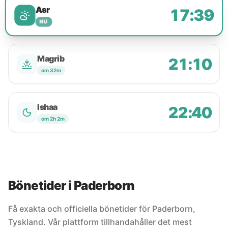
Asr
17:39
NU
Magrib
21:10
om 32m
Ishaa
22:40
om 2h 2m
Bönetider i Paderborn
Få exakta och officiella bönetider för Paderborn,
Tyskland. Vår plattform tillhandahåller det mest